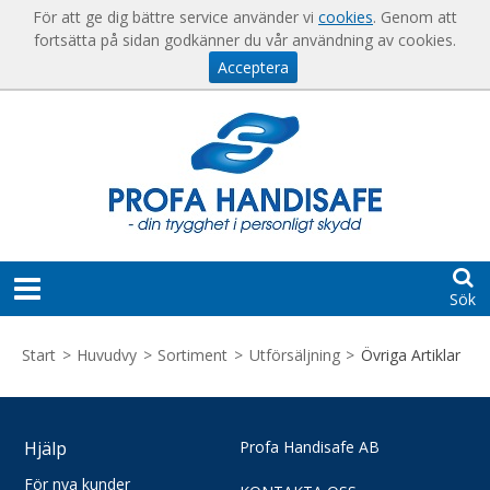
Visa varukorgen
Till kassan
För att ge dig bättre service använder vi
cookies
. Genom att
fortsätta på sidan godkänner du vår användning av cookies.
Acceptera
Sök
START
Start
>
Huvudvy
>
Sortiment
>
Utförsäljning
>
Övriga Artiklar
HJÄLP
För
KONTAKT
Hjälp
Profa Handisafe AB
nya
kunder
För nya kunder
SKAPA