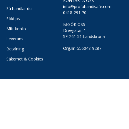
KONTAKTA OSS
KONTO
info@profahandisafe.com
Så
Så handlar du
0418-291 70
handlar
Söktips
du
MITT
BESÖK OSS
KONTO
Söktips
Mitt konto
Drevgatan 1
SE-261 51 Landskrona
Mitt
LOGGA
Leverans
konto
IN
Org.nr:
556048-9287
Betalning
Leverans
Logga
Säkerhet & Cookies
Betalning
in
Säkerhet
Användarnamn
*
&
Cookies
Lösenord
*
Logga
in