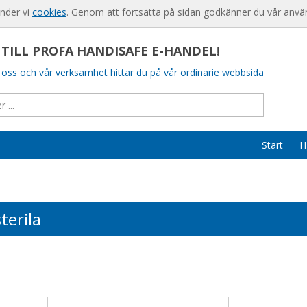
Produkten har lagts i din varukorg
För nya kund
änder vi
cookies
. Genom att fortsätta på sidan godkänner du vår anvä
Så handlar d
ILL PROFA HANDISAFE E-HANDEL!
Söktips
oss och vår verksamhet hittar du på vår ordinarie webbsida
Mitt konto
Leverans
Betalning
Start
H
Säkerhet & 
terila