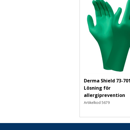
Läderhandskar
Vinter- och köldskydd
Skärskydd
Antivibration
Specialhandskar
Tillbehör Handskydd
Skor & Stövlar
Skyddsskor
Yrkesskor
Derma Shield 73-70
Tofflor/Sandaler
Lösning för
Stövlar
allergiprevention
Tillbehör/Sulor
Artikelkod
5679
Kläder
Livsmedels- och hygienkläder
Underställ