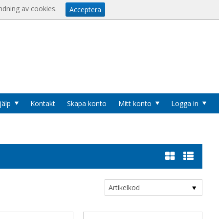
Visa varukorgen
Till kassan
er
ndning av cookies.
Acceptera
u
jälp
Kontakt
Skapa konto
Mitt konto
Logga in
Cookies
Logga in
Användarnamn
*
Lösenord
*
Logga in automatiskt nästa gång
Artikelkod
Glömt ditt lösenord?