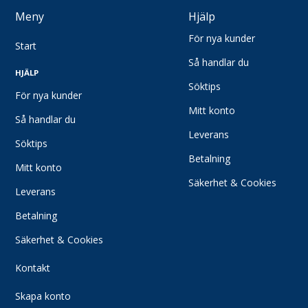
Korttidsplagg
Meny
Hjälp
Förkläden
För nya kunder
Vinterkläder
Start
Jackor
Så handlar du
HJÄLP
Västar
Söktips
För nya kunder
Regnkläder
Mitt konto
Renrum- och ESD-kläder
Så handlar du
Leverans
Värmeskydds- kläder
Söktips
Bygg-och anläggningskläder
Betalning
Mitt konto
Flamskyddskläder
Säkerhet & Cookies
Leverans
Varselkläder
Hantverkskläder
Betalning
Profilkläder
Säkerhet & Cookies
T-shirts
Kontakt
Kläder Övrigt
Engångskläder
Skapa konto