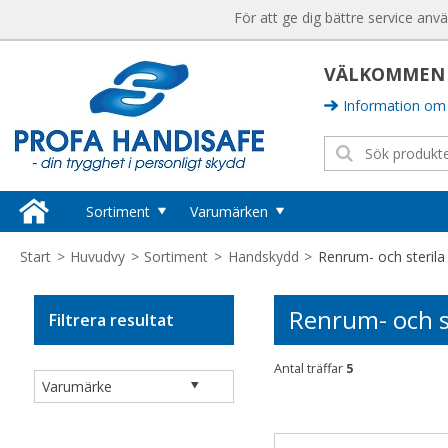
För att ge dig bättre service anv
VÄLKOMMEN T
Information om 
Sortiment
Varumärken
Huvudskydd
Sika Footwear
Start
>
Huvudvy
>
Sortiment
>
Handskydd
>
Renrum- och sterila
Hjälmar
Ansell
Kepsar
Renrum- och s
Filtrera resultat
Semperguard
Tillbehör Huvudskydd
Hörselskydd
Hygisafe
Antal träffar
5
Hörselproppar
Vikan
Hörselkåpor