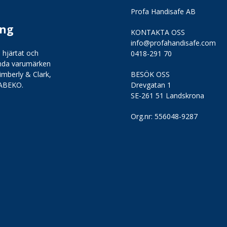
Profa Handisafe AB
ing
KONTAKTA OSS
info@profahandisafe.com
 hjärtat och
0418-291 70
kända varumärken
imberly & Clark,
BESÖK OSS
 ABEKO.
Drevgatan 1
SE-261 51 Landskrona
Org.nr:
556048-9287