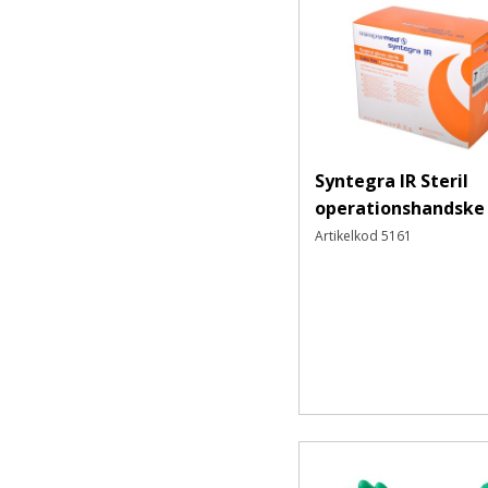
Ögonskydd
Skyddsglasögon
Korgglasögon
Skyddsvisir
Svetsglasögon
Ögonskydd Övrigt/ Ögondusch
Syntegra IR Steril
Andningsskydd
operationshandske
Filtrerande halvmasker
Artikelkod
5161
Hel- och halvmasker
Filter och Tillbehör
Handskydd
Engångs
Kemskydd
Renrum- och sterila
Textilhandskar
Montage