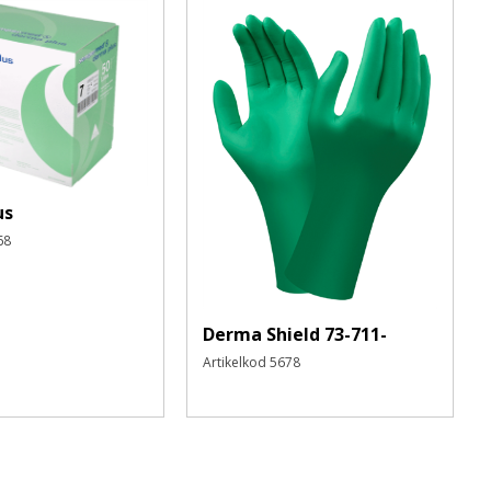
Skapa nytt konto
us
68
Derma Shield 73-711-
Artikelkod
5678