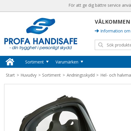
För att ge dig bättre service anv
VÄLKOMMEN T
Information om 
Sortiment
Varumärken
Huvudskydd
Sika Footwear
Start
>
Huvudvy
>
Sortiment
>
Andningsskydd
>
Hel- och halvma
Hjälmar
Ansell
Kepsar
Semperguard
Tillbehör Huvudskydd
Hörselskydd
Hygisafe
Hörselproppar
Vikan
Hörselkåpor