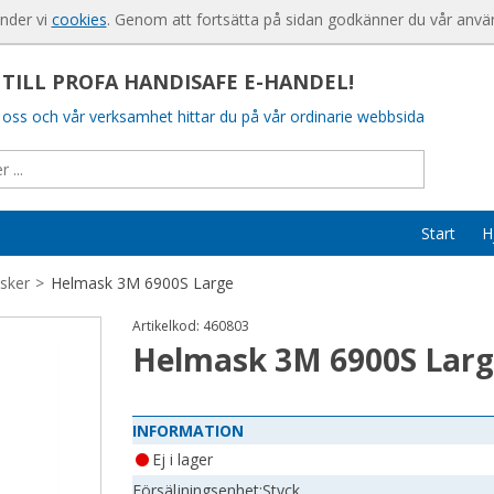
Produkten har lagts i din varukorg
För nya kund
änder vi
cookies
. Genom att fortsätta på sidan godkänner du vår anvä
Så handlar d
ILL PROFA HANDISAFE E-HANDEL!
Söktips
oss och vår verksamhet hittar du på vår ordinarie webbsida
Mitt konto
Leverans
Betalning
Start
H
Säkerhet & 
sker
>
Helmask 3M 6900S Large
Artikelkod:
460803
Helmask 3M 6900S Lar
INFORMATION
Ej i lager
Försäljningsenhet:
Styck