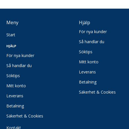
Läderhandskar
Vinter- och köldskydd
Meny
Hjälp
Skärskydd
Antivibration
För nya kunder
Start
Specialhandskar
Så handlar du
Tillbehör Handskydd
HJÄLP
Söktips
För nya kunder
Skor & Stövlar
Mitt konto
Skyddsskor
Så handlar du
Leverans
Yrkesskor
Söktips
Tofflor/Sandaler
Betalning
Mitt konto
Stövlar
Säkerhet & Cookies
Leverans
Tillbehör/Sulor
Betalning
Kläder
Livsmedels- och hygienkläder
Säkerhet & Cookies
Underställ
Kontakt