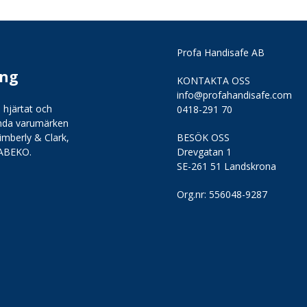
Profa Handisafe AB
ing
KONTAKTA OSS
info@profahandisafe.com
 hjärtat och
0418-291 70
kända varumärken
imberly & Clark,
BESÖK OSS
 ABEKO.
Drevgatan 1
SE-261 51 Landskrona
Org.nr:
556048-9287