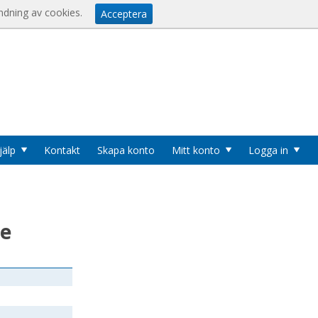
Visa varukorgen
Till kassan
er
ndning av cookies.
Acceptera
u
jälp
Kontakt
Skapa konto
Mitt konto
Logga in
Cookies
Logga in
Användarnamn
*
ge
Lösenord
*
Logga in automatiskt nästa gång
Glömt ditt lösenord?