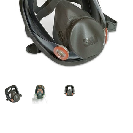
Ögonskydd
Skyddsglasögon
Korgglasögon
Skyddsvisir
Svetsglasögon
Ögonskydd Övrigt/ Ögondusch
Andningsskydd
Filtrerande halvmasker
Hel- och halvmasker
Filter och Tillbehör
Handskydd
Engångs
Kemskydd
Renrum- och sterila
Textilhandskar
Montage