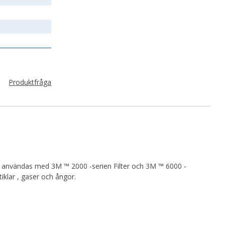
Skapa nytt konto
Produktfråga
 användas med 3M ™ 2000 -serien Filter och 3M ™ 6000 -
tiklar , gaser och ångor.