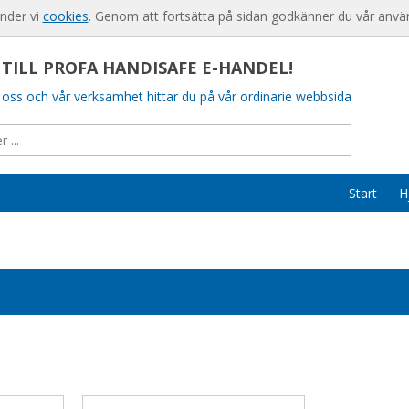
Produkten har lagts i din varukorg
För nya kund
änder vi
cookies
. Genom att fortsätta på sidan godkänner du vår anvä
Så handlar d
ILL PROFA HANDISAFE E-HANDEL!
Söktips
oss och vår verksamhet hittar du på vår ordinarie webbsida
Mitt konto
Leverans
Betalning
Start
H
Säkerhet & 