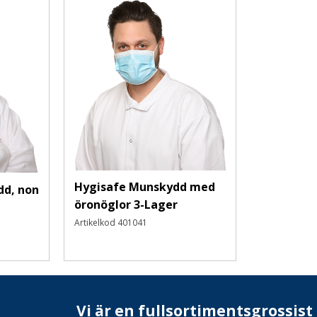
Hygisafe Munskydd med
dd, non
öronöglor 3-Lager
Artikelkod
401041
Vi är en fullsortimentsgrossist