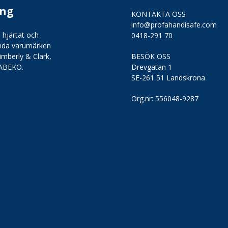
ing
KONTAKTA OSS
info@profahandisafe.com
 hjärtat och
0418-291 70
kända varumärken
imberly & Clark,
BESÖK OSS
 ABEKO.
Drevgatan 1
SE-261 51 Landskrona
Org.nr:
556048-9287