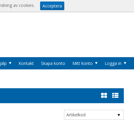
Visa varukorgen
Till kassan
er
ndning av cookies.
Acceptera
u
jälp
Kontakt
Skapa konto
Mitt konto
Logga in
Cookies
Logga in
Användarnamn
*
Lösenord
*
Logga in automatiskt nästa gång
Artikelkod
Glömt ditt lösenord?