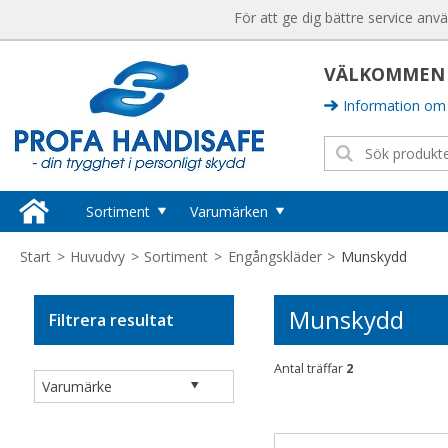
För att ge dig bättre service anv
VÄLKOMMEN T
Information om 
Sortiment
Varumärken
Huvudskydd
Sika Footwear
Start
>
Huvudvy
>
Sortiment
>
Engångskläder
>
Munskydd
Hjälmar
Ansell
Kepsar
Munskydd
Filtrera resultat
Semperguard
Tillbehör Huvudskydd
Hörselskydd
Hygisafe
Antal träffar
2
Hörselproppar
Vikan
Hörselkåpor