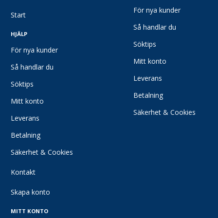
För nya kunder
Läderhandskar
Start
Vinter- och köldskydd
Så handlar du
HJÄLP
Skärskydd
Söktips
För nya kunder
Antivibration
Mitt konto
Specialhandskar
Så handlar du
Leverans
Tillbehör Handskydd
Söktips
Skor & Stövlar
Betalning
Mitt konto
Skyddsskor
Säkerhet & Cookies
Leverans
Yrkesskor
Betalning
Tofflor/Sandaler
Stövlar
Säkerhet & Cookies
Tillbehör/Sulor
Kontakt
Kläder
Skapa konto
Livsmedels- och hygienkläder
Underställ
MITT KONTO